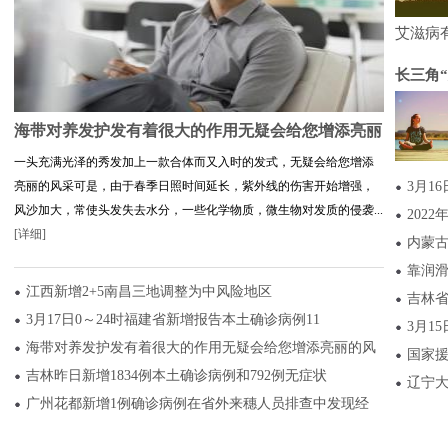
艾滋病
长三角
海带对养发护发有着很大的作用无疑会给您增添亮丽
一头充满光泽的秀发加上一款合体而又入时的发式，无疑会给您增添
亮丽的风采可是，由于春季日照时间延长，紫外线的伤害开始增强，
3月1
风沙加大，常使头发失去水分，一些化学物质，微生物对发质的侵袭...
2022
[详细]
内蒙古
靠润
江西新增2+5南昌三地调整为中风险地区
吉林省
3月17日0～24时福建省新增报告本土确诊病例11
3月1
海带对养发护发有着很大的作用无疑会给您增添亮丽的风
国家
吉林昨日新增1834例本土确诊病例和792例无症状
辽宁大
广州花都新增1例确诊病例在省外来穗人员排查中发现经