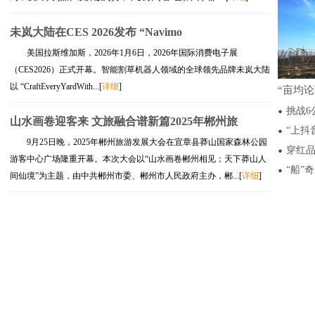
未岚大陆在CES 2026发布 “Navimo
美国拉斯维加斯，2026年1月6日，2026年国际消费电子展
（CES2026）正式开幕。智能割草机器人领域的全球领先品牌未岚大陆
以 “CraftEveryYardWith...[
详细
]
“亩均
挑战6
山水画卷迎客来 文旅融合谱新篇2025年郴州旅
“上抖
9月25日晚，2025年郴州旅游发展大会在宜章县莽山国家森林公园
穿红
游客中心广场隆重开幕。本次大会以“山水画卷郴州相见；天下莽山人
“船”
间仙境”为主题，由中共郴州市委、郴州市人民政府主办，郴...[
详细
]