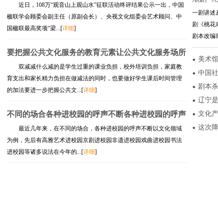
近日，108万“观音山上观山水”征联活动终评结果公示一出，中国
一剧讲述
楹联学会顾委会副主任（原副会长）、央视文化组委会艺术顾问、中
剧《桃花
国楹联最高奖项“梁...[
详细
]
剧本改编而
要把握公共文化服务的教育元素让公共文化服务场所
美术
双减减什么减的是学生过重的课业负担，校外培训负担，家庭教
中国
育支出和家长精力负担在做减法的同时，也要做好学生课后时间管理
剧本
的加法要进一步把握公共文...[
详细
]
辽宁
不同的场合各种进校园的呼声不断各种进校园的呼声
文化
这次
最近几年来，在不同的场合，各种进校园的呼声不断以文化领域
为例，先后有高雅艺术进校园京剧进校园非遗进校园戏曲进校园书法
进校园等诸多说法在今年的...[
详细
]