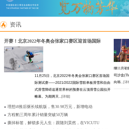
资讯
开赛！北京2022年冬奥会张家口赛区迎首场国际
继11月
司沙盒(Th
11月25日，北京2022年冬奥会张家口赛区首场国
向韩...
[详
际测试赛——2021/2022国际雪联单板滑雪和自由
式滑雪障碍追逐世界杯的预赛在云顶滑雪公园拉开
帷幕。为期两天...
[详细]
理想i8推后驱长续航版，售30.98万元，新增电动
方程豹三周年累计销量突破50万辆
撕掉标签，解锁多元人生：跟随刘昊然，在VICUTU