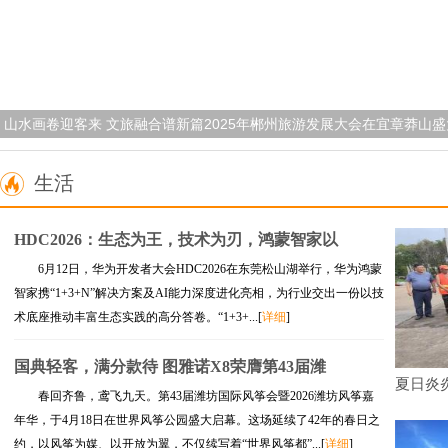
山水画卷迎客来 文旅融合谱新篇2025年郴州旅游发展大会在宜章莽山
生活
HDC2026：生态为王，技术为刃，鸿蒙智家以
6月12日，华为开发者大会HDC2026在东莞松山湖举行，华为鸿蒙
智家携“1+3+N”解决方案及AI能力深度进化亮相，为行业交出一份以技
术底座推动丰富生态实践的高分答卷。“1+3+...[
详细
]
国典轻客，满分款待 图雅诺X8荣膺第43届潍
夏日炎
春回齐鲁，鸢飞九天。第43届潍坊国际风筝会暨2026潍坊风筝嘉
年华，于4月18日在世界风筝公园盛大启幕。这场延续了42年的春日之
约，以风筝为媒、以开放为翼，不仅续写着“世界风筝都”...[
详细
]