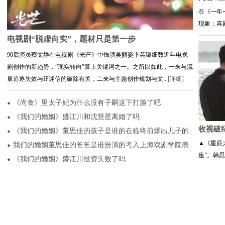
在《一年
现象：喜剧
电视剧“脱虚向实”，题材只是第一步
90后演员蔡文静在电视剧《光芒》中饰演吴丽姿卞芸璐细数近年电视
剧创作的新趋势，“现实转向”算上关键词之一。之所以如此，一来与流
量追逐失效与IP迷信的破除有关，二来与主题创作规划与文...
[详细]
《尚食》里太子妃为什么没有子嗣这下打脸了吧
《我们的婚姻》盛江川和沈慧星离婚了吗
收视破纪
《我们的婚姻》董思佳的孩子是谁的在临终前爆出儿子的
▲《星辰
我们的婚姻董思佳的爸爸是谁扮演的考入上海戏剧学院表
座”。韩思
《我们的婚姻》盛江川投资失败了吗