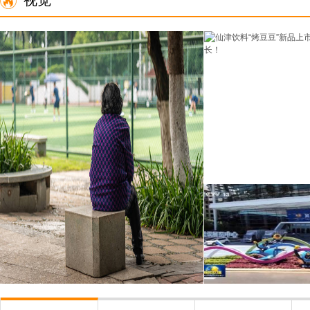
视觉
仙津饮料“烤豆豆”
类撬动新
被智能时代遗忘，一群老人的“AI求生
第二届中国国际消