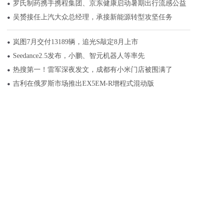
罗氏制药携手携程集团、京东健康启动暑期出行流感公益
吴赟接任上汽大众总经理，承接新能源转型攻坚任务
岚图7月交付13189辆，追光S敲定8月上市
Seedance2.5发布，小鹏、智元机器人等率先
热搜第一！雷军深夜发文，成都有小米门店被围满了
吉利在俄罗斯市场推出EX5EM-R增程式混动版